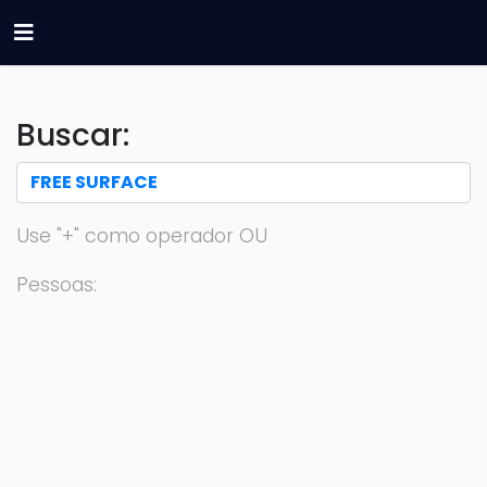
Buscar:
Use "+" como operador OU
Pessoas: