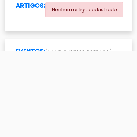
ARTIGOS:
Nenhum artigo cadastrado
EVENTOS:
(0.00% eventos com DOI)
Exibir
resultado(s)
Buscar
Titulo
DOI
Ano
Titulo
DOI
Ano
, Música eletrônica e MP3. A
2000
Revolução Digital