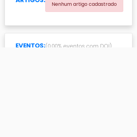
Nenhum artigo cadastrado
EVENTOS:
(0.00% eventos com DOI)
Exibir
resultado(s)
Buscar
Titulo
DOI
Ano
Titulo
DOI
Ano
A DEGRADAÇÃO DO
2003
MATERIAL PÉTREO
PROVOCADA PELO TURISMO:
SUBSÍDIOS PARA A