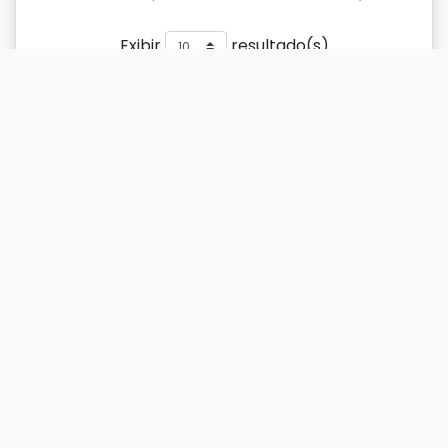
Exibir
resultado(s)
Buscar
Titulo
DOI
Ano
Titulo
DOI
Ano
Equipamentos Culturais e
2002
Renovação Urbana - um
Banco de Dados
Escritório Público de
2007
arquitetura e Urbanismo
FAU/NIAC
Estudos selecionados sobre
2003
renovação urbana com