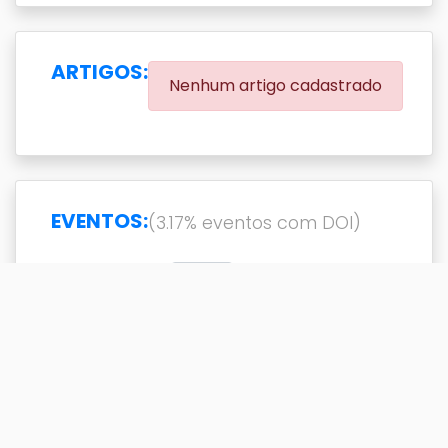
ARTIGOS:
Nenhum artigo cadastrado
EVENTOS:
(3.17% eventos com DOI)
Exibir
resultado(s)
Buscar
Titulo
DOI
Ano
Titulo
DOI
Ano
A Comparative Study of
2012