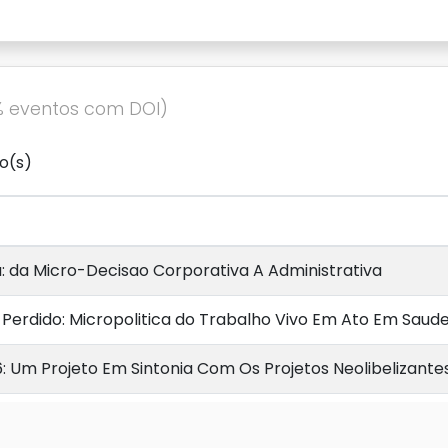
% eventos com DOI)
o(s)
 da Micro-Decisao Corporativa A Administrativa
erdido: Micropolitica do Trabalho Vivo Em Ato Em Saud
: Um Projeto Em Sintonia Com Os Projetos Neolibelizante
Dia de Um Servico de Saude: Uma Ferramenta Que Possibil