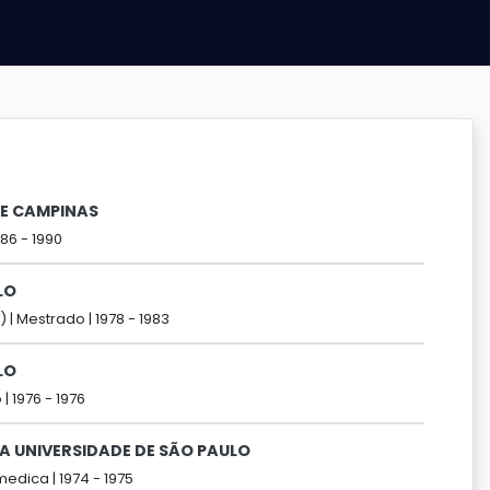
DE CAMPINAS
986 -
1990
LO
) |
Mestrado |
1978 -
1983
LO
 |
1976 -
1976
A UNIVERSIDADE DE SÃO PAULO
medica |
1974 -
1975