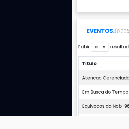
EVENTOS:
(0.00
Exibir
resultad
Titulo
Titulo
Atencao Gerenciada:
Em Busca do Tempo P
Equivocos da Nob-96
Formacao e O Dia A 
Tecnologias