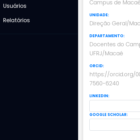
Campus de Maca
Usuários
UNIDADE:
Relatórios
Direção Geral/Ma
DEPARTAMENTO:
Docentes do Cam
UFRJ/Macaé
ORCID:
https://orcid.org/
7560-6240
LINKEDIN:
GOOGLE SCHOLAR: