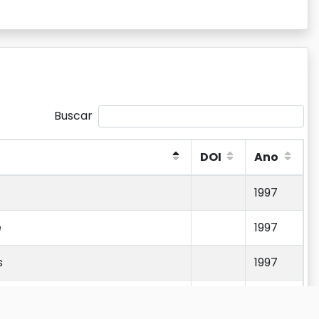
Buscar
DOI
Ano
DOI
Ano
1997
e
1997
s
1997
ita Interrogar e Gerir
1997