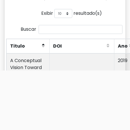
Exibir
resultado(s)
Buscar
Titulo
DOI
Ano
Titulo
DOI
Ano
A Conceptual
2019
Vision Toward
the
Management
of Machine
Learning
Models
A CORBA Based
1997
Architecture