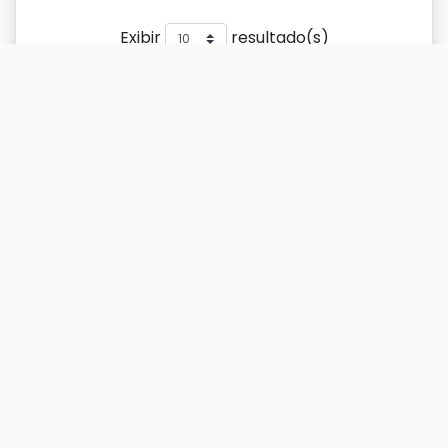
Exibir
resultado(s)
Buscar
Titulo
DOI
Ano
Titulo
DOI
Ano
Alberto Barra: o decano
2016
dos músicos
Música para trompa e
2015
órgão: práticas, história e
representações
Reflexões sobre o termo
2016
escola no contexto das
artes