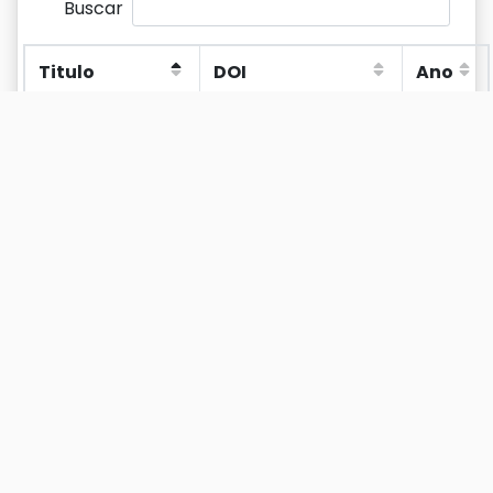
Buscar
Titulo
DOI
Ano
Titulo
DOI
Ano
A Arte no
2009
Conjunto
Pedregulho sob
o Olhar do
Morador
A Legislação e a
2000
Qualidade do
Ambiente
Construído:
parâmetros de
acessibilidade ao
meio físico
como direito