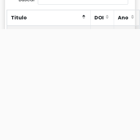
Titulo
DOI
Ano
Titulo
DOI
Ano
A Comparative Study Applied
2008
To Risers Optimization Using
Bio-Inspired Algorithms
A Comparative Study of
2012
Constraint-Handing
Methodologies Applied to
Genetic Algorithm for the
Optimization of Submarine
Pipeline Routes
A Computational System For
2008
Subsea Pipelaying Simulation
A Computational System For
1989