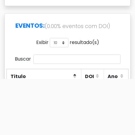
EVENTOS:
(0.00% eventos com DOI)
Exibir
resultado(s)
Buscar
Titulo
DOI
Ano
Titulo
DOI
Ano
A Cidade como um artefato
2002
moderno. Apresentação da
sessão temática.
A Habitação nas Políticas
1995
Urbanas para a Área