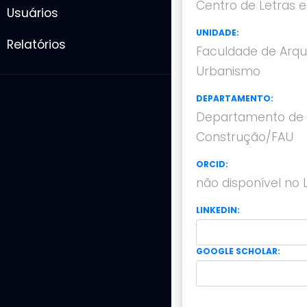
Centro de Letras e
Usuários
UNIDADE:
Relatórios
Faculdade de Arqu
Urbanismo
DEPARTAMENTO:
Departamento de 
Construção/FAU
ORCID:
não disponível no 
LINKEDIN:
GOOGLE SCHOLAR: