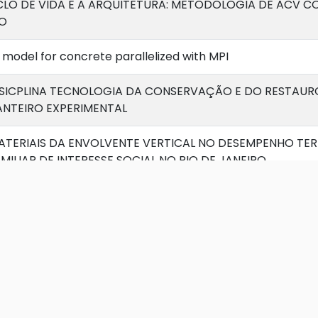
CLO DE VIDA E A ARQUITETURA: METODOLOGIA DE ACV 
TO
model for concrete parallelized with MPI
DISICPLINA TECNOLOGIA DA CONSERVAÇÃO E DO RESTAUR
NTEIRO EXPERIMENTAL
MATERIAIS DA ENVOLVENTE VERTICAL NO DESEMPENHO T
ILIAR DE INTERESSE SOCIAL NO RIO DE JANEIRO
e framework for the analysis of mass concrete: therm
ical and data modeling
M NA VERIFICAÇÃO DA NBR 15575 EM HABITAÇÕES DE INT
resultados
ários eficientes: estudo do impacto energético-econôm
fício Jorge Machado Moreira