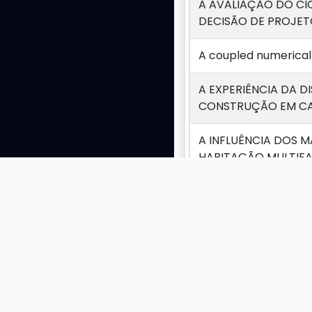
A AVALIAÇÃO DO CI
DECISÃO DE PROJE
A coupled numerical 
A EXPERIÊNCIA DA 
CONSTRUÇÃO EM CA
A INFLUÊNCIA DOS 
HABITAÇÃO MULTIFAM
A new comprehensiv
experimental, numer
A UTILIZAÇÃO DO BI
Exibindo 1 a 10 de 147 
Ambientes universit
brises-soleis no edi