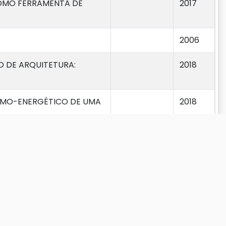
COMO FERRAMENTA DE
2017
2006
O DE ARQUITETURA:
2018
ERMO-ENERGÉTICO DE UMA
2018
o-chemo-mechanical,
2006
ERESSE SOCIAL
2017
Anterior
1
2
3
4
5
…
15
Próximo
ico da implementação de
2021