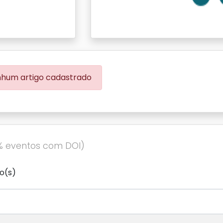
hum artigo cadastrado
% eventos com DOI)
o(s)