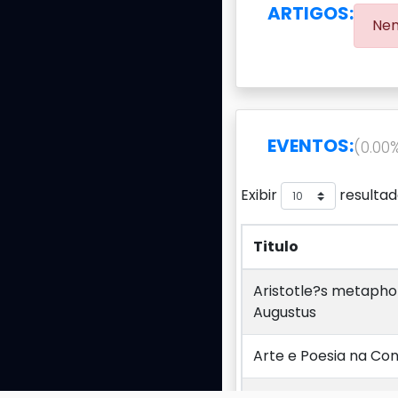
ARTIGOS:
Nen
EVENTOS:
(0.00
Exibir
resultad
Titulo
Titulo
Aristotle?s metaphor
Augustus
Arte e Poesia na Con