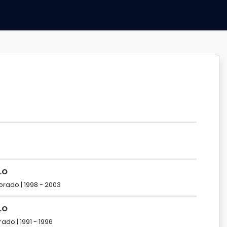
LO
orado |
1998 -
2003
LO
rado |
1991 -
1996