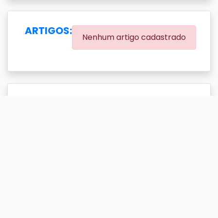
ARTIGOS:
Nenhum artigo cadastrado
EVENTOS:
(0.00% eventos com DOI)
Exibir
resultado(s)
Buscar
Titulo
DOI
Ano
Titulo
DOI
Ano
(Des)construir para
2015