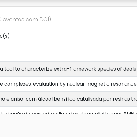
% eventos com DOI)
o(s)
a tool to characterize extra-framework species of dealu
e complexes: evaluation by nuclear magnetic resonance 
no e anisol com álcool benzílico catalisada por resinas t
terização de peseudopolimorfos da amplicilina por RMN n
de metais pesados sobre fibra de coco\estudo por RMN de