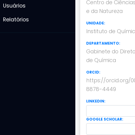
Centro de Ciência
Usuários
e da Natureza
Relatórios
UNIDADE:
Instituto de Quími
DEPARTAMENTO:
Gabinete do Direto
de Química
ORCID:
https://orcid.org/
8878-4449
LINKEDIN:
GOOGLE SCHOLAR: