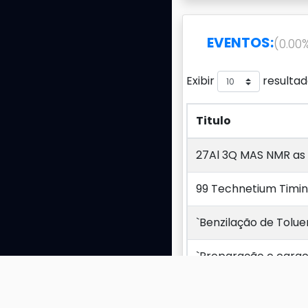
EVENTOS:
(0.00
Exibir
resultad
Titulo
Titulo
27Al 3Q MAS NMR as 
99 Technetium Timin
`Benzilação de Tolue
`Preparação e carac
A extração de ions 