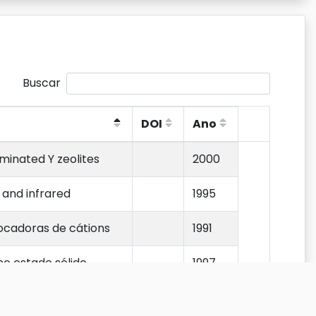
Buscar
DOI
Ano
DOI
Ano
minated Y zeolites
2000
and infrared
1995
rocadoras de cátions
1991
o estado sólido
1997
 13C no estado sólido
1999