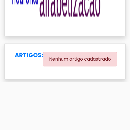
ARTIGOS:
Nenhum artigo cadastrado
EVENTOS:
(0.00% eventos com DOI)
Exibir
resultado(s)