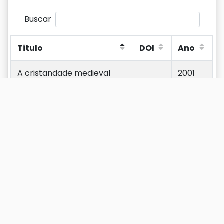
Buscar
Titulo
DOI
Ano
Titulo
DOI
Ano
A cristandade medieval
2001
entre o mito e a utopia
A reforma tridentina e a
1993
Cristandade: entre o mito e
a utopia
A Religião como objeto da
1998
História
De súdito a cidadão: os
1998
católicos no Império e na
República