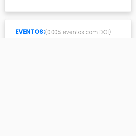
EVENTOS:
(0.00% eventos com DOI)
Exibir
resultado(s)
Buscar
Titulo
DOI
Ano
Titulo
DOI
Ano
Análise qualitativa de um
2006
procedimento de restauro
de pinturas murais com
utilização in situ de
equipamento portátil de
EDXRF