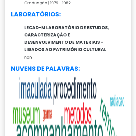
Graduação |
1979 -
1982
LABORATÓRIOS:
LECAD-M LABORATÓRIO DE ESTUDOS,
CARACTERIZAÇÃO E
DESENVOLVIMENTO DE MATERIAIS -
LIGADOS AO PATRIMÔNIO CULTURAL
nan
NUVENS DE PALAVRAS: