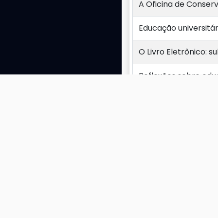
A Oficina de Conser
Educação universitári
O Livro Eletrônico: 
Reflexões sobre educ
associações de Biblio
Exibindo 1 a 4 de 4 res
PUBLICAÇÕES: