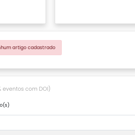
hum artigo cadastrado
% eventos com DOI)
o(s)