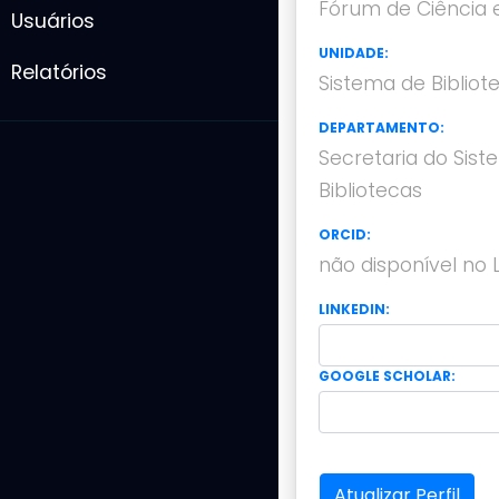
Fórum de Ciência 
Usuários
UNIDADE:
Relatórios
Sistema de Biblio
DEPARTAMENTO:
Secretaria do Sis
Bibliotecas
ORCID:
não disponível no 
LINKEDIN:
GOOGLE SCHOLAR:
Atualizar Perfil