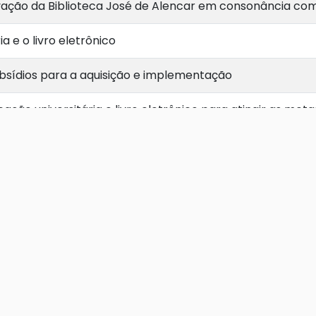
vação da Biblioteca José de Alencar em consonância co
a e o livro eletrônico
subsídios para a aquisição e implementação
ação universitária e livro eletrônico para atingir as met
tecários e Bibliotecas (IFLA)
ultados
MINH