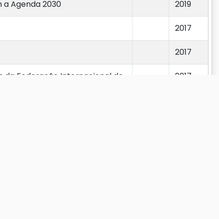
m a Agenda 2030
2019
2017
2017
as da Federação Internacional de
2017
Anterior
1
Próximo
A REDE: