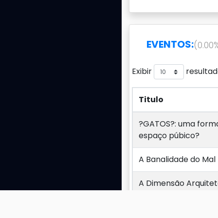
EVENTOS:
(0.00
Exibir
resultad
Titulo
Titulo
?GATOS?: uma forma 
espaço púbico?
A Banalidade do Mal 
A Dimensão Arquitet
A Dimensão Arquitet