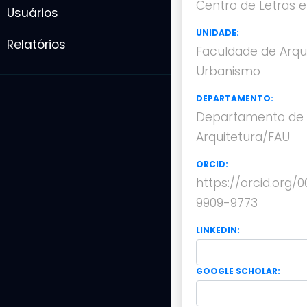
Centro de Letras e
Usuários
UNIDADE:
Relatórios
Faculdade de Arqu
Urbanismo
DEPARTAMENTO:
Departamento de 
Arquitetura/FAU
ORCID:
https://orcid.org/
9909-9773
LINKEDIN:
GOOGLE SCHOLAR: