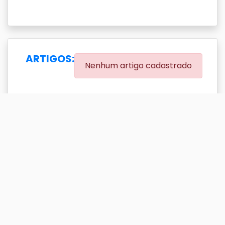
ARTIGOS:
Nenhum artigo cadastrado
EVENTOS:
(0.00% eventos com DOI)
Exibir
resultado(s)
Buscar
Titulo
DOI
Ano