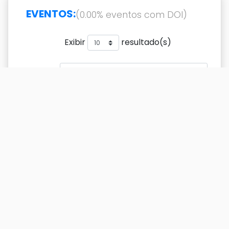
EVENTOS:
(0.00% eventos com DOI)
Exibir
resultado(s)
Buscar
Titulo
DOI
Ano
Titulo
DOI
Ano
'Todo' in Brazilian Portuguese:
2006
'all', 'every' or neither?
'Todo', (bare) nominals and
2016
the syntax of degree
modification
A semântica de graus em PB
2011