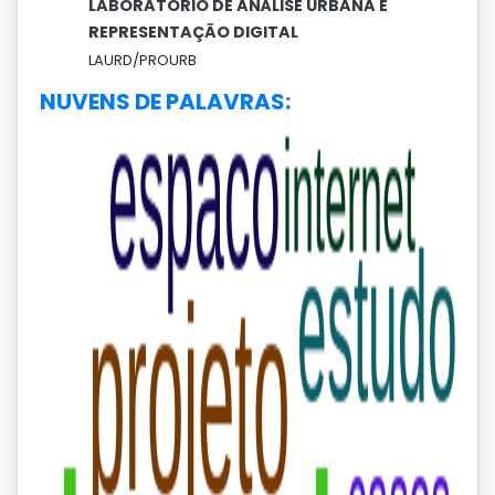
LABORATÓRIO DE ANÁLISE URBANA E
REPRESENTAÇÃO DIGITAL
LAURD/PROURB
NUVENS DE PALAVRAS: