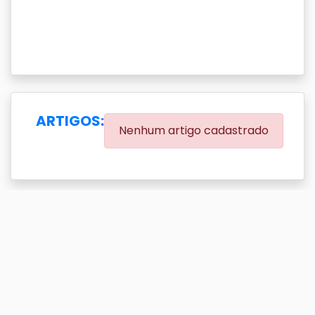
ARTIGOS:
Nenhum artigo cadastrado
EVENTOS:
(0.00% eventos com DOI)
Exibir
resultado(s)
Buscar