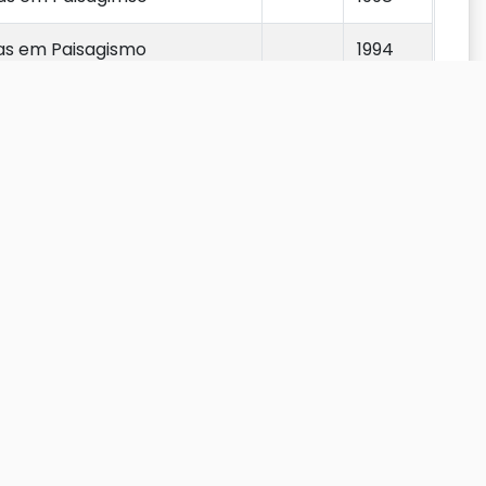
sas em Paisagismo
1994
ade: deaafios e
2012
Anterior
1
2
3
4
5
6
7
Próximo
2002
a nativa
2003
A REDE: