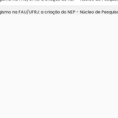
gismo na FAU/UFRJ: a criação do NEP - Núcleo de Pesqui
na enquanto paisagem cultural e patrimônio da humanid
esultados
r experience and urban form
e do Rio de Janeiro: caminhos para a valorização da flor
MINH