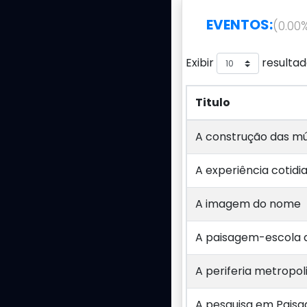
EVENTOS:
(0.00
Exibir
resultad
Titulo
Titulo
A construção das mú
A experiência cotidi
A imagem do nome
A paisagem-escola de
A periferia metropoli
A pesquisa em Paisa