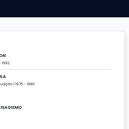
DON
-
1992
ULA
uação |
1975 -
1980
AISAGISMO