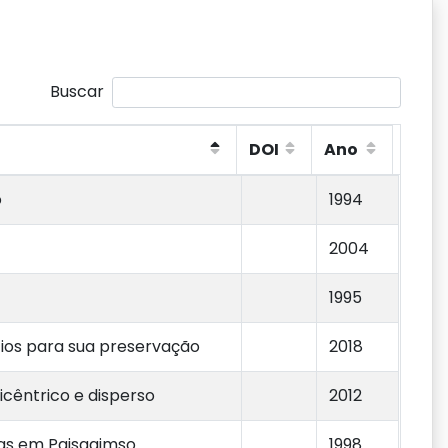
Buscar
DOI
Ano
DOI
Ano
o
1994
2004
1995
fios para sua preservação
2018
licêntrico e disperso
2012
sas em Paisagimso
1998