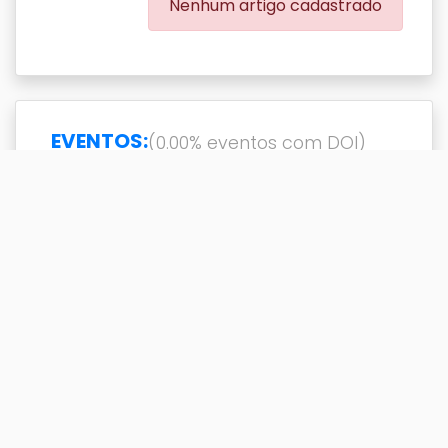
Nenhum artigo cadastrado
EVENTOS:
(0.00% eventos com DOI)
Exibir
resultado(s)
Buscar
Titulo
DOI
Ano
Titulo
DOI
Ano
A Importância do
2005
aleitamento Materno no
Alojamento Conjunto - Um
Relato de Experiência