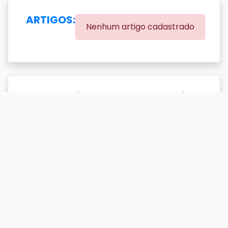
ARTIGOS:
Nenhum artigo cadastrado
EVENTOS:
(0.00% eventos com DOI)
Exibir
resultado(s)
Buscar
Titulo
DOI
Ano
Titulo
DOI
Ano
A DYNAMIC MODEL FOR AN
1976
ECONOMY WITH PRIVATE