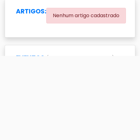
ARTIGOS:
Nenhum artigo cadastrado
EVENTOS:
(0.00% eventos com DOI)
Exibir
resultado(s)
Buscar
Titulo
DOI
Ano
Titulo
DOI
Ano
A estratégia de estudos de
2009
casos múltiplos na pesquisa