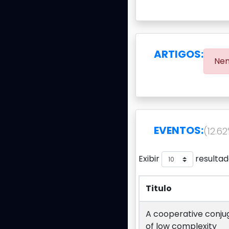
ARTIGOS:
Nen
EVENTOS:
(12.6
Exibir
resultad
Titulo
Titulo
A cooperative conju
of low complexity