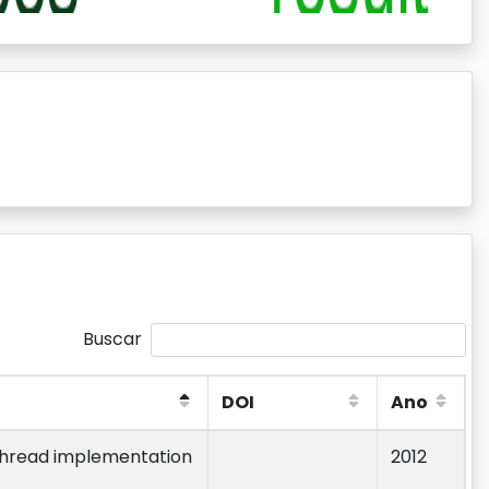
Buscar
DOI
Ano
DOI
Ano
tihread implementation
2012