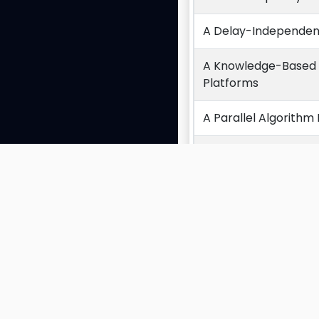
A Delay-Independent 
A Knowledge-Based Sy
Platforms
A Parallel Algorithm
A Process Diagnosti
A study of duopolist
behavior
Exibindo 1 a 10 de 103 
A study of the robus
A switching control
A Team Algorithm For