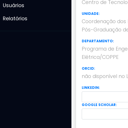
Centro de Tecnolo
Usuários
UNIDADE:
Relatórios
Coordenação dos 
Pós-Graduação de
DEPARTAMENTO:
Programa de Enge
Elétrica/COPPE
ORCID:
não disponível no 
LINKEDIN:
GOOGLE SCHOLAR: