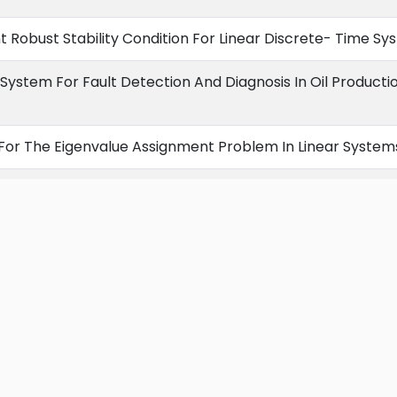
Robust Stability Condition For Linear Discrete- Time Sy
stem For Fault Detection And Diagnosis In Oil Productio
 For The Eigenvalue Assignment Problem In Linear System
c For Offshore Production Platforms
ic dynamics with competitive advertising based on state
resultados
tness of iterative methods for linear systems
 approach to nash convergence of gradient dynamics i
 Robust Stability Analysis And Control Design Of Uncerta