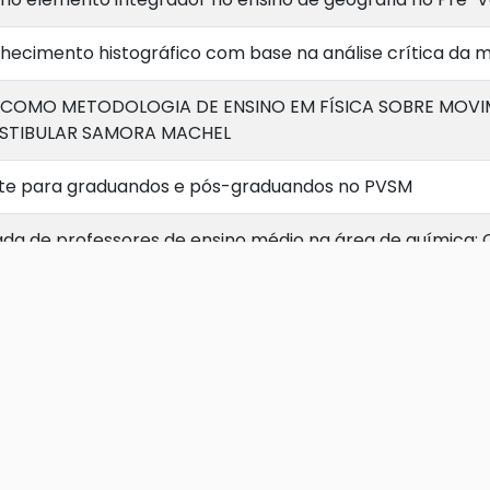
hecimento histográfico com base na análise crítica da m
 COMO METODOLOGIA DE ENSINO EM FÍSICA SOBRE MOV
ESTIBULAR SAMORA MACHEL
nte para graduandos e pós-graduandos no PVSM
da de professores de ensino médio na área de química:
ANDEMIA DE COVID-19 E DO IMPACTO DO ENSINO REMOTO
ntribuição na formação do licenciado em química
resultados
ção em sala de aula como contribuição ao processo de e
s na apredizagem da geometria.