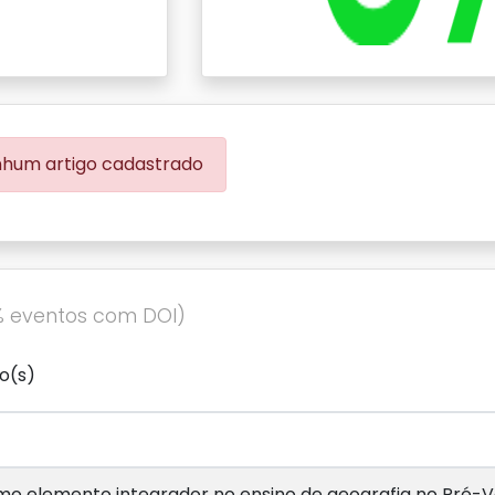
hum artigo cadastrado
% eventos com DOI)
o(s)
o elemento integrador no ensino de geografia no Pré-