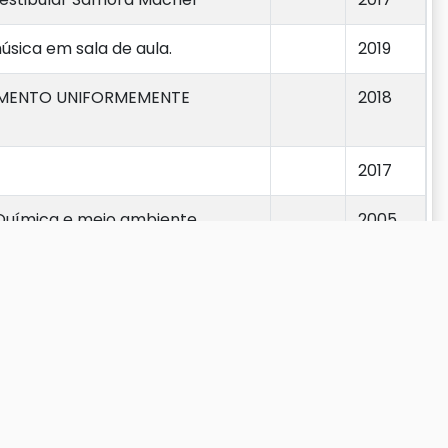
úsica em sala de aula.
2019
IMENTO UNIFORMEMENTE
2018
2017
 Química e meio ambiente
2005
 NO APRENDIZADO DAS CIÊNCIAS
2023
2002
Anterior
1
2
3
4
5
…
23
Próximo
nsino aprendizagem.
2018
2019