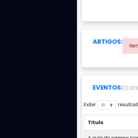
ARTIGOS:
Nen
EVENTOS:
(0.00
Exibir
resultad
Titulo
Titulo
A aula de campo com