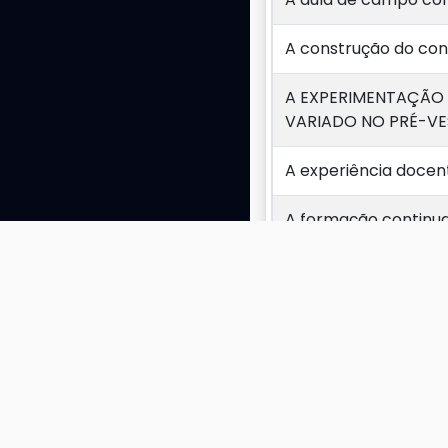
A construção do con
A EXPERIMENTAÇÃO
VARIADO NO PRÉ-V
A experiência doce
A formação continua
A INFLUÊNCIA DA P
EXATAS.
A monitoria como co
Exibindo 1 a 10 de 223 
A prática da medita
A utilização de jogo