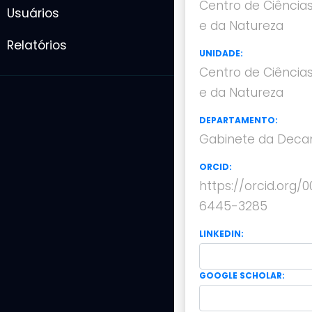
Centro de Ciência
Usuários
e da Natureza
Relatórios
UNIDADE:
Centro de Ciência
e da Natureza
DEPARTAMENTO:
Gabinete da Dec
ORCID:
https://orcid.org/
6445-3285
LINKEDIN:
GOOGLE SCHOLAR: