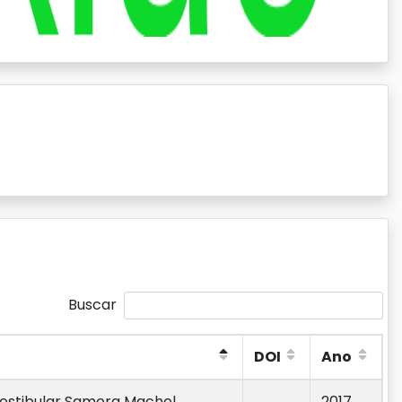
Buscar
DOI
Ano
DOI
Ano
Vestibular Samora Machel
2017