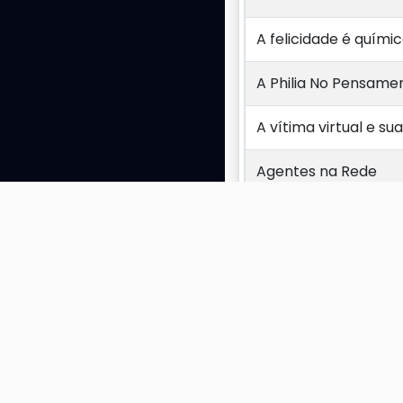
A felicidade é quími
A Philia No Pensam
A vítima virtual e s
Agentes na Rede
As esperanças democ
Entre o prazer e o sa
Exibindo 1 a 10 de 26 r
Esperança e Excess
Etica e Saude
Fator de risco e po