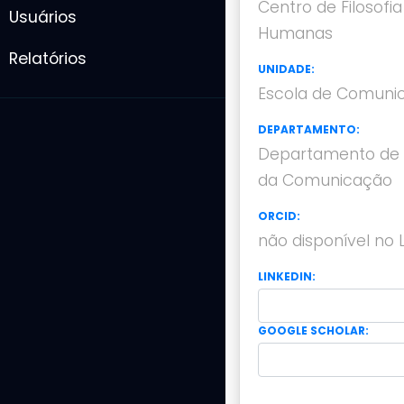
Centro de Filosofia
Usuários
Humanas
Relatórios
UNIDADE:
Escola de Comuni
DEPARTAMENTO:
Departamento de
da Comunicação
ORCID:
não disponível no 
LINKEDIN:
GOOGLE SCHOLAR: