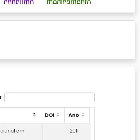
r
DOI
Ano
DOI
Ano
acional em
2011