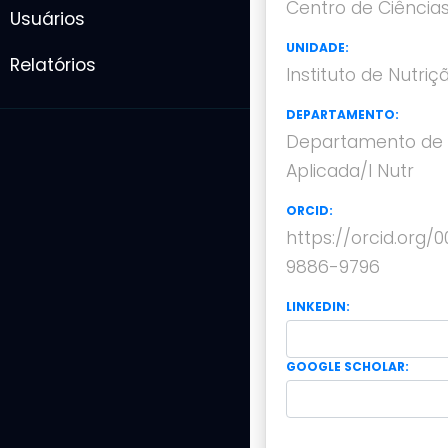
Centro de Ciência
Usuários
UNIDADE:
Relatórios
Instituto de Nutriç
DEPARTAMENTO:
Departamento de N
Aplicada/I Nutr
ORCID:
https://orcid.org/
9886-9796
LINKEDIN:
GOOGLE SCHOLAR: