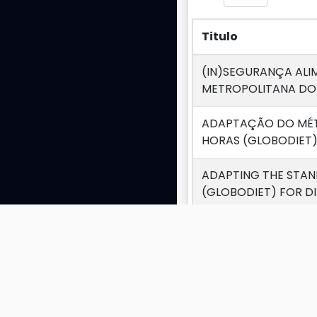
Titulo
Titulo
(IN)SEGURANÇA ALI
METROPOLITANA DO 
ADAPTAÇÃO DO MÉT
HORAS (GLOBODIET)
ADAPTING THE STAN
(GLOBODIET) FOR DI
Adolescents diet qua
AFERIÇÃO DA VALID
PADRÃO DE ATIVIDAD
Alimentação como fa