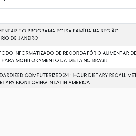
MENTAR E O PROGRAMA BOLSA FAMÍLIA NA REGIÃO
RIO DE JANEIRO
ODO INFORMATIZADO DE RECORDATÓRIO ALIMENTAR DE
 PARA MONITORAMENTO DA DIETA NO BRASIL
DARDIZED COMPUTERIZED 24- HOUR DIETARY RECALL M
ETARY MONITORING IN LATIN AMERICA
lity estimated with an FFQ and with multiple 24‐hour reca
ADE DE UM QUESTIONÁRIO SIMPLIFICADO PARA ESTIMAR O
E FÍSICA
tor de risco para o câncer