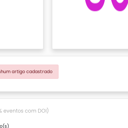
hum artigo cadastrado
% eventos com DOI)
o(s)