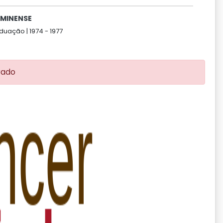
UMINENSE
duação |
1974 -
1977
rado