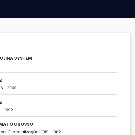
ROLINA SYSTEM
Z
96 -
2000
Z
8 -
1992
E MATO GROSSO
ca |
Especialização |
1981 -
1982