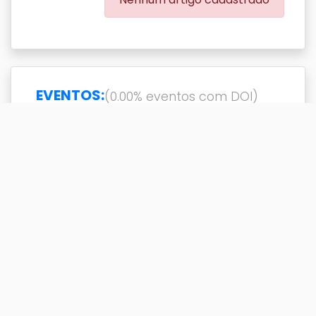
EVENTOS:
(0.00% eventos com DOI)
Exibir
resultado(s)
Buscar
Titulo
DOI
Ano
Titulo
DOI
Ano
21st Century Brazilian
2012
Computer (experimental)
Art - Computer Art
Congress - CAC3 - Post