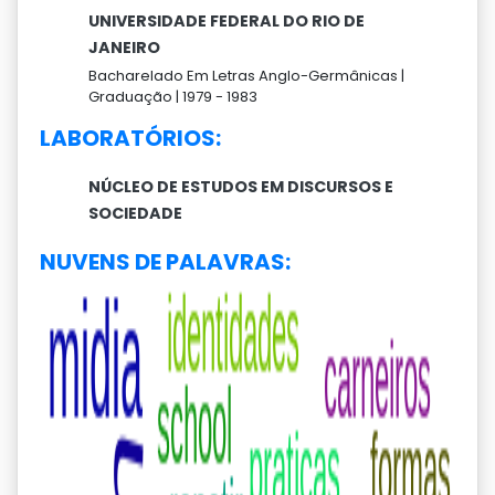
UNIVERSIDADE FEDERAL DO RIO DE
JANEIRO
Bacharelado Em Letras Anglo-Germânicas |
Graduação |
1979 -
1983
LABORATÓRIOS:
NÚCLEO DE ESTUDOS EM DISCURSOS E
SOCIEDADE
NUVENS DE PALAVRAS: