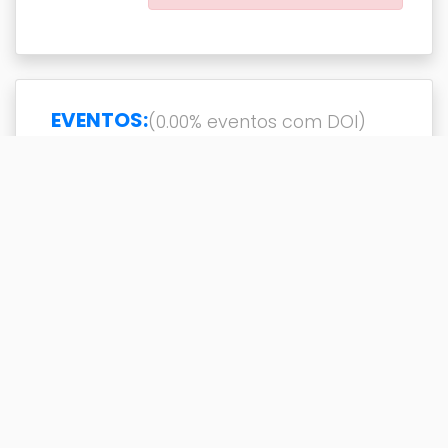
EVENTOS:
(0.00% eventos com DOI)
Exibir
resultado(s)
Buscar
Titulo
DOI
Ano
Titulo
DOI
Ano
(Re)constructing gender
2006
dualism in classroom
literacy practices
(Re)construyendo el
2007