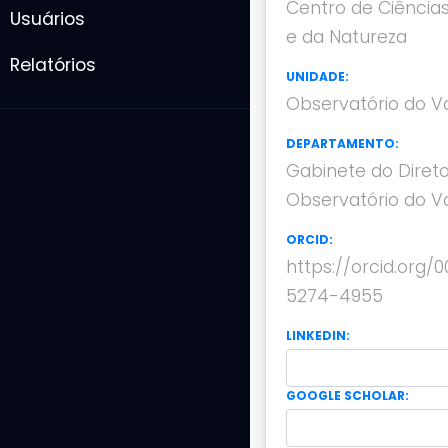
Centro de Ciência
Usuários
e da Natureza
Relatórios
UNIDADE:
Observatório do V
DEPARTAMENTO:
Gabinete do Direto
Observatório do V
ORCID:
https://orcid.org/
5274-4955
LINKEDIN:
GOOGLE SCHOLAR: