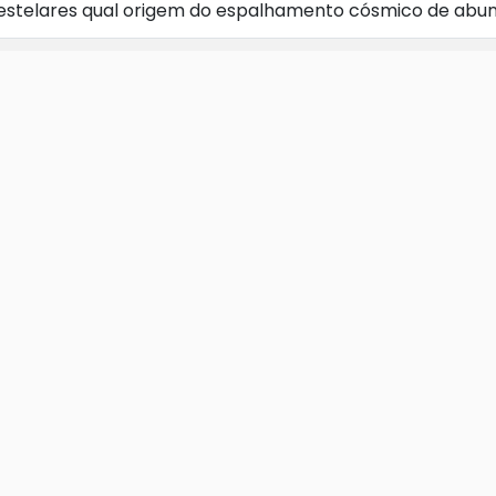
s estelares qual origem do espalhamento cósmico de abu
talicidade e a Taxa de Formação Estelar
stribution of G Dwarfs in the Solar Neighborhood
etalicidade no Modelo Simples com Astração
tividade Cromosférica e a Natureza das Estrelas Cromos
atics of Stars at the North Galactic Pole
esultados
idades de estrelas tardias próximas
tion and Star Formation History of the Galactic Disk
da Distribuição Espacial de Quasares