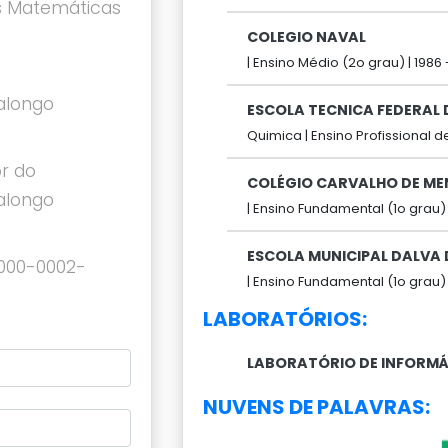
s Matemáticas
COLEGIO NAVAL
|
Ensino Médio (2o grau) |
1986 
alongo
ESCOLA TECNICA FEDERAL 
Quimica |
Ensino Profissional de
r do
COLÉGIO CARVALHO DE M
alongo
|
Ensino Fundamental (1o grau) 
ESCOLA MUNICIPAL DALVA D
0000-0002-
|
Ensino Fundamental (1o grau) 
LABORATÓRIOS:
LABORATÓRIO DE INFORM
NUVENS DE PALAVRAS: