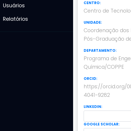
CENTRO:
Usuários
Centro de Tecnolo
Relatórios
UNIDADE:
Coordenação dos 
Pós-Graduação de
DEPARTAMENTO:
Programa de Enge
Química/COPPE
ORCID:
https://orcid.org/
4041-9282
LINKEDIN:
GOOGLE SCHOLAR: