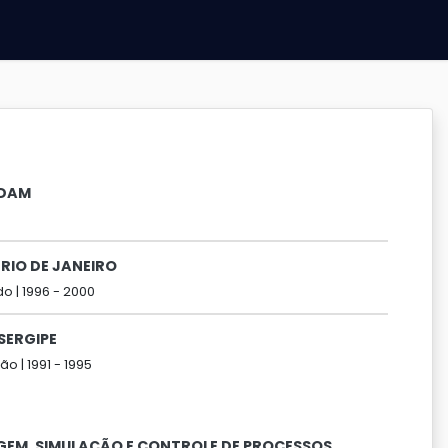
RDAM
RIO DE JANEIRO
o |
1996 -
2000
SERGIPE
ão |
1991 -
1995
EM, SIMULAÇÃO E CONTROLE DE PROCESSOS