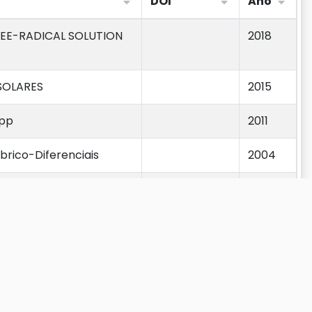
DOI
Ano
DOI
Ano
REE-RADICAL SOLUTION
2018
SOLARES
2015
ipp
2011
brico-Diferenciais
2004
o Tipo Loop
2013
2016
: MODELAGEM MATEMÁ-
2023
Anterior
1
2
3
4
5
…
12
Próximo
LGÉBRICO-DIFERENCIAIS
2021