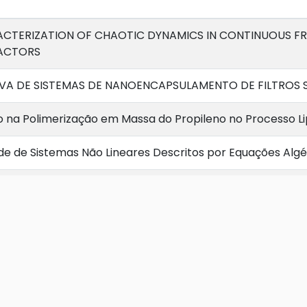
ACTERIZATION OF CHAOTIC DYNAMICS IN CONTINUOUS F
EACTORS
VA DE SISTEMAS DE NANOENCAPSULAMENTO DE FILTROS 
ão na Polimerização em Massa do Propileno no Processo L
ade de Sistemas Não Lineares Descritos por Equações Algé
ão na Polimerização do Propeno em Reatores Tubulares d
ENHO DE UM REATOR DE SÍNTESE DE AMÔNIA
TIA DE ESCOAMENTOEMLINHAS DE PRODUÇÃO OFFSHORE
ENTO DAS CONDIÇÕES DE FORMAÇÃO DE HIDRATOS
esultados
DE PROCESSOS DESCRITOS POR SISTEMAS DE EQUAÇÕES A