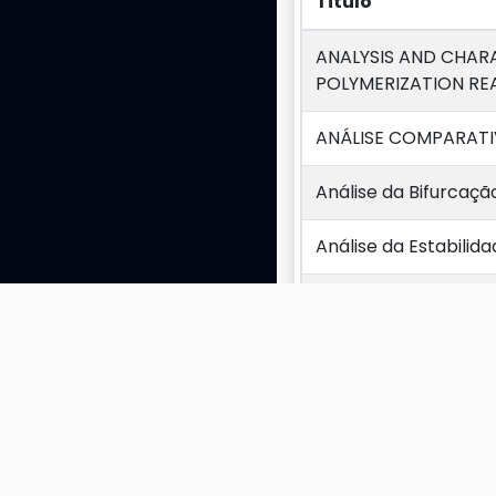
Titulo
Titulo
ANALYSIS AND CHAR
POLYMERIZATION R
ANÁLISE COMPARATI
Análise da Bifurcaç
Análise da Estabilid
Análise de Bifurcaç
ANÁLISE DE DESEMP
ANÁLISE DE GARAN
TICA E GERENCIAM
Exibindo 1 a 10 de 114 r
ANÁLISE DINÂMICA 