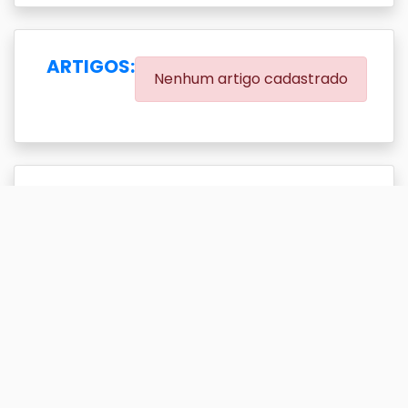
ARTIGOS:
Nenhum artigo cadastrado
EVENTOS:
(0.00% eventos com DOI)
Exibir
resultado(s)
Buscar
Titulo
DOI
Ano
Titulo
DOI
Ano
A configuração eletrônica
2007