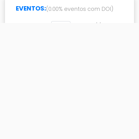
EVENTOS:
(0.00% eventos com DOI)
Exibir
resultado(s)
Buscar
Titulo
DOI
Ano
Titulo
DOI
Ano
A malfadada carreira do
1995
bacharel fardado Benjamin
Constant, 1853-1873
A política oligárquica
1987
fluminense, 1892-1898
Benjamin Constant e a
1993
República - historiografia e