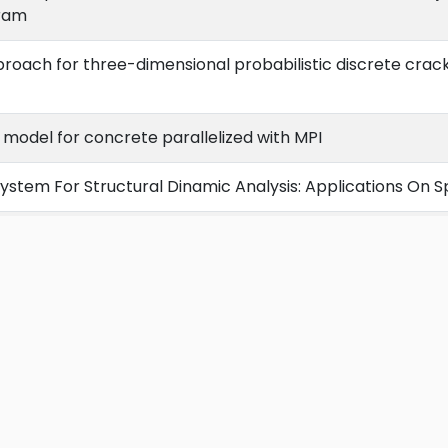
gram
oach for three-dimensional probabilistic discrete crack
model for concrete parallelized with MPI
System For Structural Dinamic Analysis: Applications On Sp
code for mass concrete viscoelastic problems
approach to ASR-induced damage in concrete
ticity FEM Model using a General Tangent Operator
resultados
e framework for the analysis of mass concrete: therm
ental, numerical and data modeling