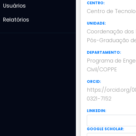
CENTRO:
Usuários
Centro de Tecnolo
Relatórios
UNIDADE:
Coordenação dos 
Pós-Graduação de
DEPARTAMENTO:
Programa de Enge
Civil/COPPE
ORCID:
https://orcid.org/
0321-7152
LINKEDIN:
GOOGLE SCHOLAR: