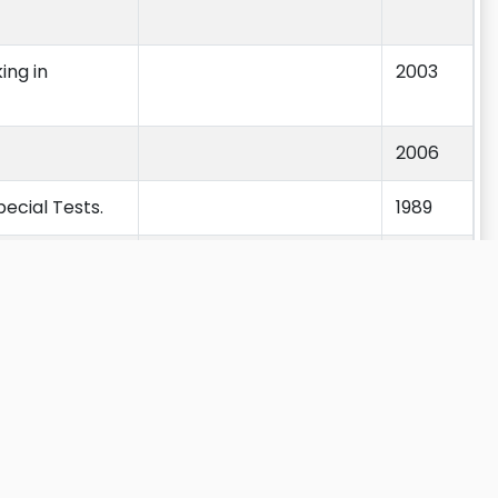
ing in
2003
2006
ecial Tests.
1989
2001
2005
2015
Anterior
1
2
3
4
5
…
27
Próximo
o-chemo-
2006