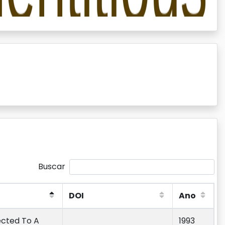
Buscar
DOI
Ano
DOI
Ano
ected To A
1993