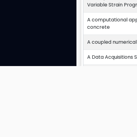
Variable Strain Pro
A computational appr
concrete
A coupled numerical 
A Data Acquisitions 
A high performance 
A micromechanical 
A Multi-Surface Plas
Exibindo 1 a 10 de 270 
A new comprehensiv
mechanical, experim