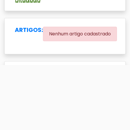
ARTIGOS:
Nenhum artigo cadastrado
EVENTOS:
(0.00% eventos com DOI)
Exibir
resultado(s)
Buscar
Titulo
DOI
Ano