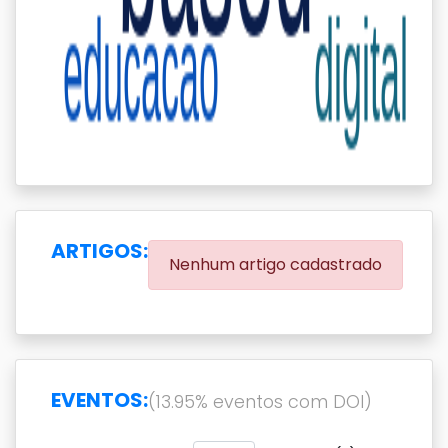
ARTIGOS:
Nenhum artigo cadastrado
EVENTOS:
(13.95% eventos com DOI)