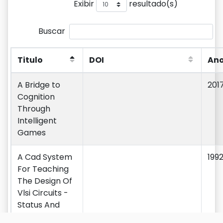
Exibir
resultado(s)
Buscar
Titulo
DOI
An
Titulo
DOI
An
A Bridge to
201
Cognition
Through
Intelligent
Games
A Cad System
199
For Teaching
The Design Of
Vlsi Circuits -
Status And
Evolution