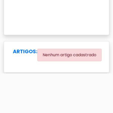
ARTIGOS:
Nenhum artigo cadastrado
EVENTOS:
(0.00% eventos com DOI)
Exibir
resultado(s)