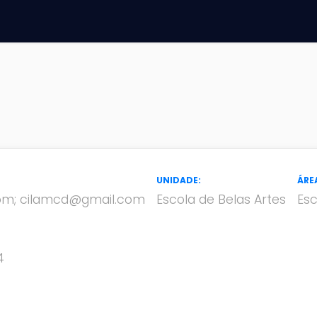
UNIDADE:
ÁRE
com; cilamcd@gmail.com
Escola de Belas Artes
Esc
4