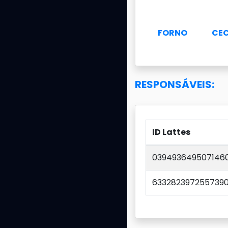
FORNO
CEC
RESPONSÁVEIS:
ID Lattes
039493649507146
633282397255739