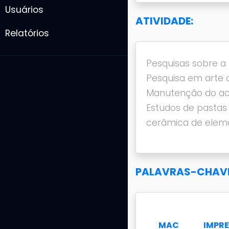
Usuários
ATIVIDADE:
Relatórios
Pesquisas sobre a
Pesquisa em arte 
Manutenção do ace
Estudos de pastas
cerâmica de eleme
PALAVRAS-CHAVE
MAC
IMPR