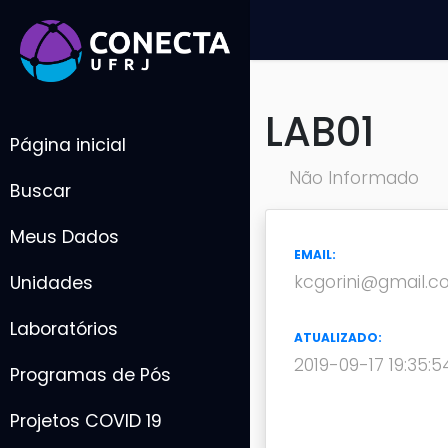
LAB01
Página inicial
Não Informado
Buscar
Meus Dados
EMAIL:
kcgorini@gmail.
Unidades
Laboratórios
ATUALIZADO:
2019-09-17 19:35:5
Programas de Pós
Projetos COVID 19