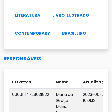
LITERATURA
LIVRO ILUSTRADO
CONTEMPORARY
BRASILEIRO
RESPONSÁVEIS:
ID Lattes
Nome
Atualização
6666144728031822
Maria da
2023-05-22
Graça
16:01:12
Muniz