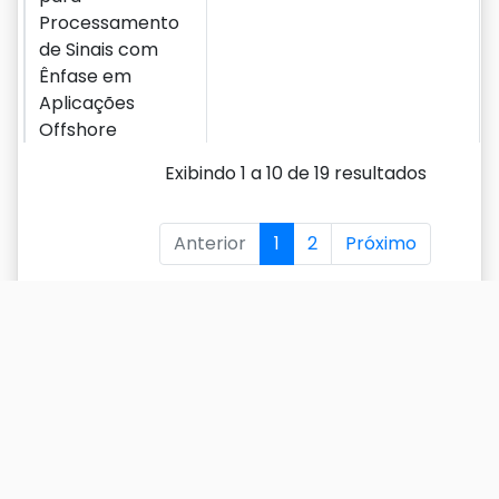
Processamento
de Sinais com
Ênfase em
Aplicações
Offshore
Exibindo 1 a 10 de 19 resultados
Evaluation of
Message Passing
Communication
Anterior
1
2
Próximo
Patterns in Finite
Element Solution
of Coupled
Problems
PUBLICAÇÕES:
Evaluation of
Parallel and
Communication
Models in the