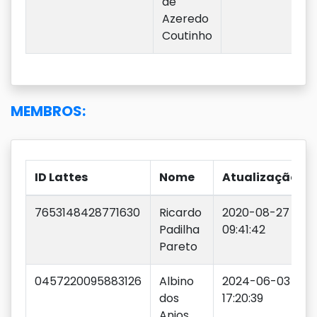
de
Azeredo
Coutinho
MEMBROS:
ID Lattes
Nome
Atualização
7653148428771630
Ricardo
2020-08-27
Padilha
09:41:42
Pareto
0457220095883126
Albino
2024-06-03
dos
17:20:39
Anjos