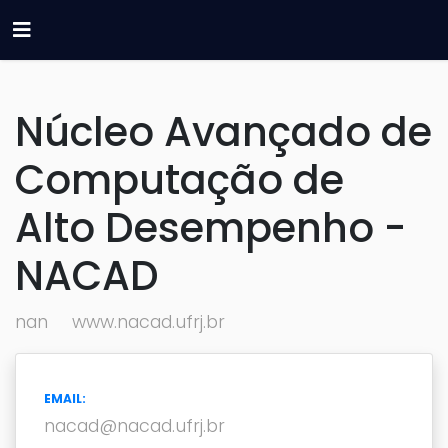
Núcleo Avançado de
Computação de
Alto Desempenho -
NACAD
nan
www.nacad.ufrj.br
EMAIL:
nacad@nacad.ufrj.br