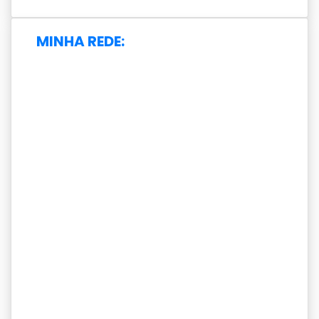
Intelligent
Control of Robot
MINHA REDE:
Arms
CONTROLAB:
Integration of
Intelligent
Systems for
Speech
Recognition,
Image
Processing and
Trajectory
Control with
Obstacle
Avoidance
Aiming at
Robotics
Applications