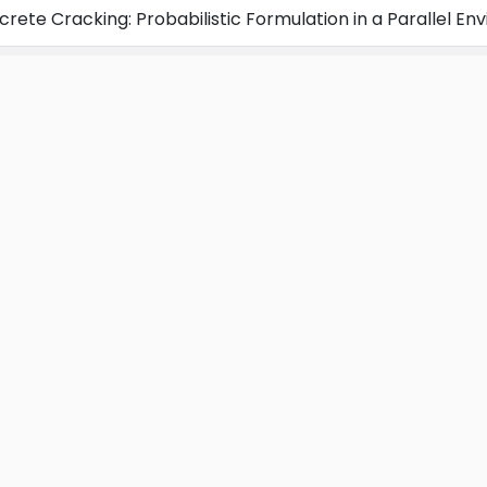
crete Cracking: Probabilistic Formulation in a Parallel E
of Rheological Models for the Simulation of Turbidity Curr
on the Use of Stabilized and Flux-Corrected Transport fi
Solve the Shallow Water
rithms for Dynamic Nonlinear Interaction of Elastic Plat
rithms for Free Vibration Analysis of Offshore Structure
 convected level set method and phase-fields for solvin
resultados
roach for Three-Dimensional Probabilistic Discrete Crac