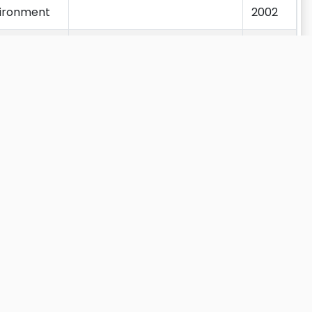
nvironment
2002
ents
2017
nite
2019
es on
1986
s
1987
g two-
2017
Anterior
1
2
3
4
5
…
44
Próximo
king in
2003