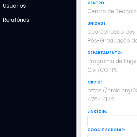
CENTRO:
Usuários
Centro de Tecnolo
Relatórios
UNIDADE:
Coordenação dos 
Pós-Graduação de
DEPARTAMENTO:
Programa de Enge
Civil/COPPE
ORCID:
https://orcid.org/
4764-1142
LINKEDIN:
GOOGLE SCHOLAR: