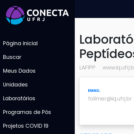
Laborató
Página inicial
Peptídeo
Buscar
LAFIPP
www.iq.ufrj.b
Meus Dados
Unidades
EMAIL:
Laboratórios
follmer@iq.ufrj.br
Programas de Pós
Projetos COVID 19