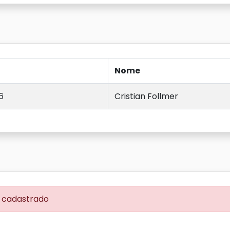
Nome
6
Cristian Follmer
cadastrado