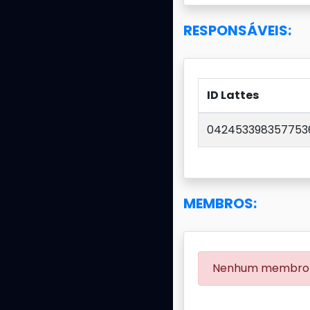
RESPONSÁVEIS:
ID Lattes
042453398357753
MEMBROS:
Nenhum membro 