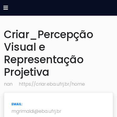
Criar_Percepção
Visual e
Representação
Projetiva
nan
https://criar.eba.ufrj.br/home
EMAIL:
mgrimaldi@eba.ufrj.br