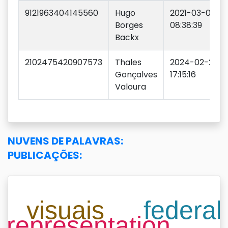
9121963404145560
Hugo
2021-03-05
Borges
08:38:39
Backx
2102475420907573
Thales
2024-02-21
Gonçalves
17:15:16
Valoura
NUVENS DE PALAVRAS:
PUBLICAÇÕES: